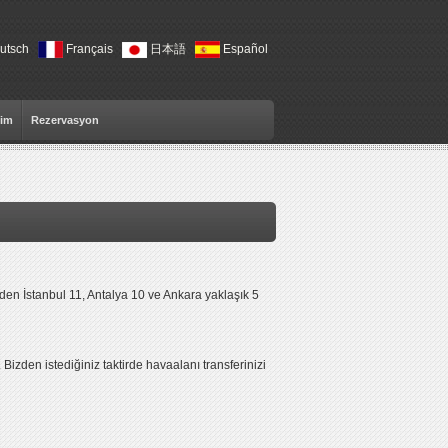
utsch
Français
Español
日本語
şim
Rezervasyon
zden İstanbul 11, Antalya 10 ve Ankara yaklaşık 5
izden istediğiniz taktirde havaalanı transferinizi