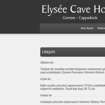
Ana Sayfa
Hakkı
Ulaşım
Otobüs ile:
Türkiye’de özellikle turistik bölgelere mükemmel iş
saat uzaklıktadır. Elysee Pansiyon Göreme Otobüs 
Uçak ile:
Eğer uçakla yolculuk yapıyorsanız 70 km uzaklıktaki
organize edebiliriz. Fiyatı kişi başı 30 TL’dır.
Araba ile:
Arabayla yolculuk ediyorsanız Göreme Otobüs Termin