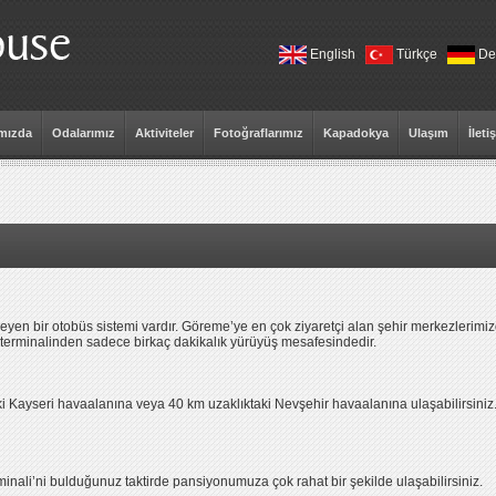
English
Türkçe
De
mızda
Odalarımız
Aktiviteler
Fotoğraflarımız
Kapadokya
Ulaşım
İleti
leyen bir otobüs sistemi vardır. Göreme’ye en çok ziyaretçi alan şehir merkezlerimi
terminalinden sadece birkaç dakikalık yürüyüş mesafesindedir.
 Kayseri havaalanına veya 40 km uzaklıktaki Nevşehir havaalanına ulaşabilirsiniz. B
ali’ni bulduğunuz taktirde pansiyonumuza çok rahat bir şekilde ulaşabilirsiniz.