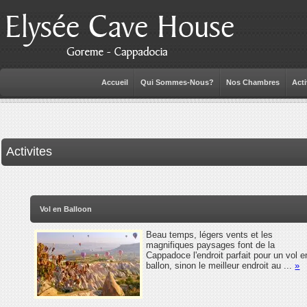
Accueil
Qui Sommes-Nous?
Nos Chambres
Acti
Activites
Vol en Balloon
Beau temps, légers vents et les
magnifiques paysages font de la
Cappadoce l'endroit parfait pour un vol e
ballon, sinon le meilleur endroit au ...
»