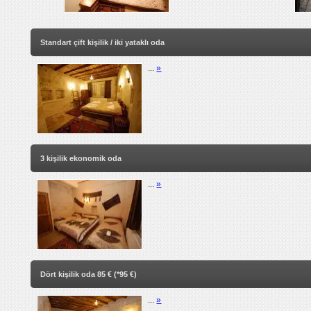
Standart çift kişilik / iki yataklı oda
...
»
3 kişilik ekonomik oda
...
»
Dört kişilik oda 85 € (*95 €)
...
»