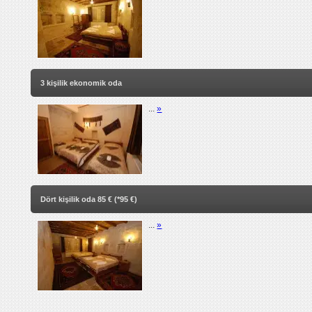
3 kişilik ekonomik oda
...
»
Dört kişilik oda 85 € (*95 €)
...
»